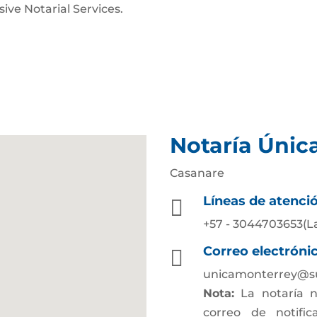
sive Notarial Services.
Notaría Únic
Casanare
Líneas de atenci

+57 - 3044703653(La
Correo electróni

unicamonterrey@su
Nota:
La notaría n
correo de notific