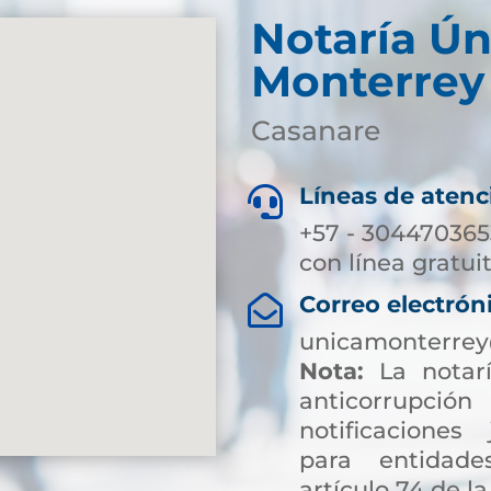
Notaría Ún
Monterrey
Casanare
Líneas de atenc

+57 - 304470365
con línea gratui
Correo electrón

unicamonterrey
Nota:
La notarí
anticorrup
notificaciones 
para entidade
artículo 74 de la