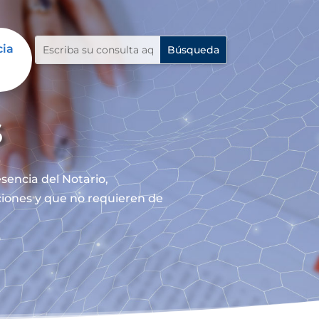
cia
s
sencia del Notario,
nciones y que no requieren de