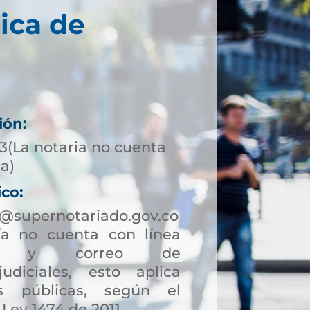
ica de
ión:
3(La notaria no cuenta
ta)
ico:
@supernotariado.gov.co
a no cuenta con línea
ción y correo de
judiciales, esto aplica
s públicas, según el
 Ley 1474 de 2011.