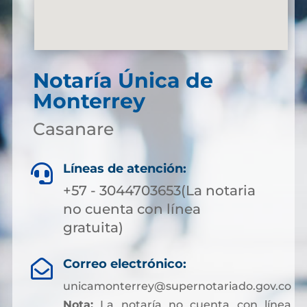
Notaría Única de
Monterrey
Casanare
Líneas de atención:

+57 - 3044703653(La notaria
no cuenta con línea
gratuita)
Correo electrónico:

unicamonterrey@supernotariado.gov.co
Nota:
La notaría no cuenta con línea