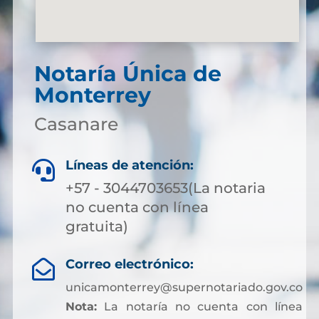
Notaría Única de
Monterrey
Casanare
Líneas de atención:

+57 - 3044703653(La notaria
no cuenta con línea
gratuita)
Correo electrónico:

unicamonterrey@supernotariado.gov.co
Nota:
La notaría no cuenta con línea