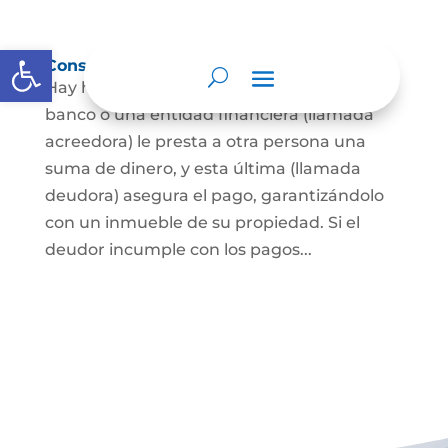
Abrir barra de herramientas
Constitución de hipoteca
Hay hipoteca cuando una persona, o un
banco o una entidad financiera (llamada
acreedora) le presta a otra persona una
suma de dinero, y esta última (llamada
deudora) asegura el pago, garantizándolo
con un inmueble de su propiedad. Si el
deudor incumple con los pagos...