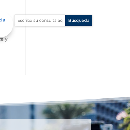
cia
o a
ca y