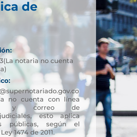
ica de
ión:
3(La notaria no cuenta
ta)
ico:
@supernotariado.gov.co
a no cuenta con línea
ción y correo de
judiciales, esto aplica
s públicas, según el
 Ley 1474 de 2011.