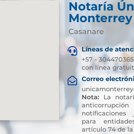
Notaría Ún
Monterrey
Casanare
Líneas de atenc

+57 - 304470365
con línea gratui
Correo electrón

unicamonterrey
Nota:
La notarí
anticorrup
notificaciones 
para entidade
artículo 74 de la